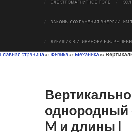
ЭЛЕКТРОМАГНИТНОЕ ПОЛЕ
КОЛ
ЗАКОНЫ СОХРАНЕНИЯ ЭНЕРГИИ, ИМ
ЛУКАШИК В.И. ИВАНОВА Е.В. РЕШЕБ
Главная страница
»»
Физика
»»
Механика
»»
Вертикал
Вертикально
однородный 
M и длины l