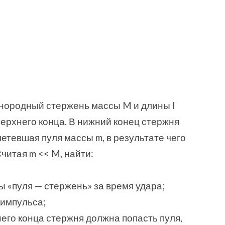
нородный стержень массы M и длины l
верхнего конца. В нижний конец стержня
летевшая пуля массы m, в результате чего
Считая m << M, найти:
 «пуля — стержень» за время удара;
 импульса;
хнего конца стержня должна попасть пуля,