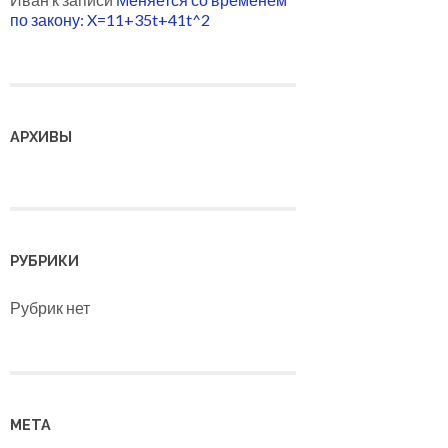
по закону: X=11+35t+41t^2
АРХИВЫ
РУБРИКИ
Рубрик нет
МЕТА