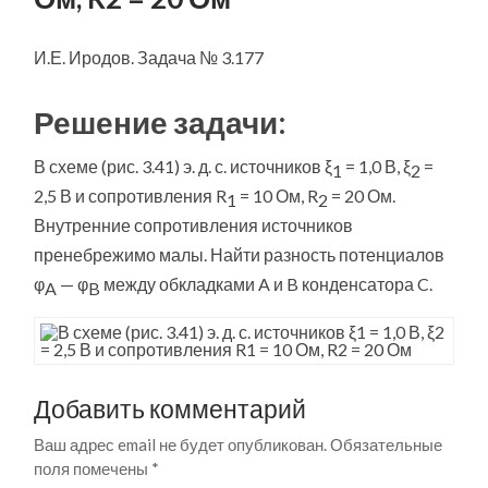
И.Е. Иродов. Задача № 3.177
Решение задачи:
В схеме (рис. 3.41) э. д. с. источников ξ
= 1,0 В, ξ
=
1
2
2,5 В и сопротивления R
= 10 Ом, R
= 20 Ом.
1
2
Внутренние сопротивления источников
пренебрежимо малы. Найти разность потенциалов
φ
— φ
между обкладками A и B конденсатора C.
A
B
Добавить комментарий
Ваш адрес email не будет опубликован.
Обязательные
поля помечены
*