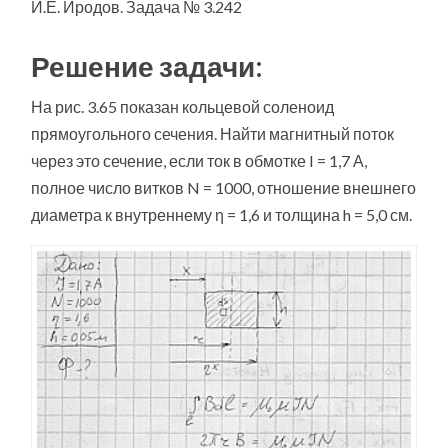
И.Е. Иродов. Задача № 3.242
Решение задачи:
На рис. 3.65 показан кольцевой соленоид
прямоугольного сечения. Найти магнитный поток
через это сечение, если ток в обмотке I = 1,7 А,
полное число витков N = 1000, отношение внешнего
диаметра к внутреннему η = 1,6 и толщина h = 5,0 см.